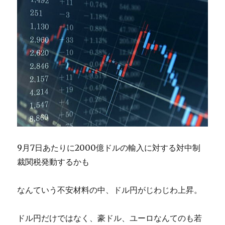
マ
ス
タ
ー
へ
の
道
に
9月7日あたりに2000億ドルの輸入に対する対中制
裁関税発動するかも
なんていう不安材料の中、ドル円がじわじわ上昇。
ドル円だけではなく、豪ドル、ユーロなんてのも若