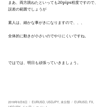
まあ、両方跳ねたといっても20pips程度ですので、
誤差の範囲でしょうが
素人は、細かな事がきになりますので、、、
全体的に動きが小さいのでやりにくいですね。
ではでは、明日も頑張っていきましょう。
投
カ
タ
2018年9月6日
EURUSD
,
USDJPY
,
未分類
EURUSD
,
FX
,
稿
テ
【2018/09/06】
グ
USDJPY
,
ドル円
コメント