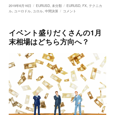
投
カ
タ
2019年6月16日
EURUSD
,
未分類
EURUSD
,
FX
,
テクニカ
稿
テ
ユ
グ
ル
,
ユーロドル
,
ユロル
,
中間決算
コメント
日:
ゴ
ー
リ
ロ
ー
ド
イベント盛りだくさんの1月
ル
行
末相場はどちら方向へ？
っ
て
来
い
の
展
開？
に