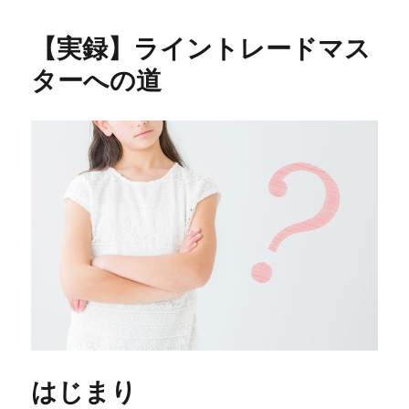
ン
ー
ト
【実録】ライントレードマス
盛
り
ターへの道
だ
く
さ
ん
の
1
月
末
相
場
は
ど
ち
ら
方
向
はじまり
へ？