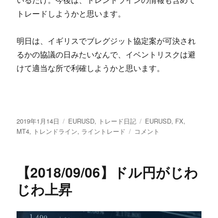
いるだけ。今後は、トレンドラインの情報も含めて
トレードしようかと思います。
明日は、イギリスでブレグジット協定案が可決され
るかの協議の日みたいなんで、イベントリスクは避
けて適当な所で利確しようかと思います。
投
カ
タ
2019年1月14日
EURUSD
,
トレード日記
EURUSD
,
FX
,
稿
テ
【実
グ
MT4
,
トレンドライン
,
ライントレード
コメント
日:
ゴ
録】
リ
ラ
ー
イ
【2018/09/06】ドル円がじわ
ン
ト
じわ上昇
レ
ー
ド