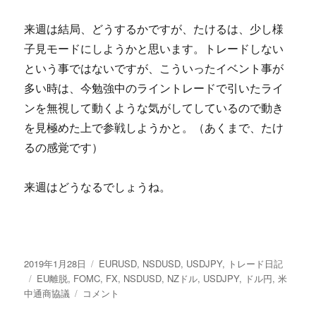
来週は結局、どうするかですが、たけるは、少し様
子見モードにしようかと思います。トレードしない
という事ではないですが、こういったイベント事が
多い時は、今勉強中のライントレードで引いたライ
ンを無視して動くような気がしてしているので動き
を見極めた上で参戦しようかと。（あくまで、たけ
るの感覚です）
来週はどうなるでしょうね。
投
カ
2019年1月28日
EURUSD
,
NSDUSD
,
USDJPY
,
トレード日記
稿
タ
テ
EU離脱
,
FOMC
,
FX
,
NSDUSD
,
NZドル
,
USDJPY
,
ドル円
,
米
日:
グ
イ
ゴ
中通商協議
コメント
ベ
リ