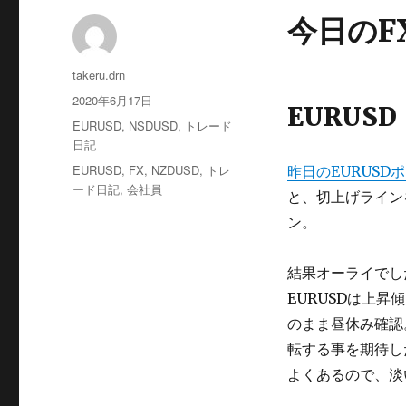
今日のF
投
takeru.drn
稿
投
2020年6月17日
EURUSD
者
稿
カ
EURUSD
,
NSDUSD
,
トレード
日:
テ
日記
ゴ
タ
EURUSD
,
FX
,
NZDUSD
,
トレ
昨日のEURUSD
リ
グ
ード日記
,
会社員
と、切上げライン
ー
ン。
結果オーライでし
EURUSDは上
のまま昼休み確認。
転する事を期待し
よくあるので、淡