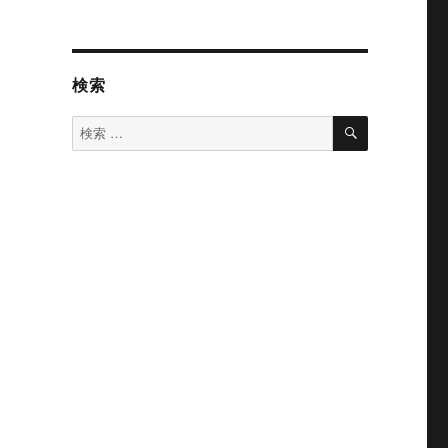
検索
検
検
索
索
対
象: