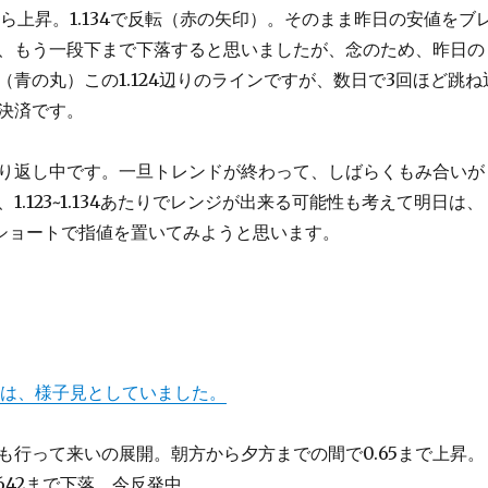
りから上昇。1.134で反転（赤の矢印）。そのまま昨日の安値をブ
、もう一段下まで下落すると思いましたが、念のため、昨日の
（青の丸）この1.124辺りのラインですが、数日で3回ほど跳ね
決済です。
り返し中です。一旦トレンドが終わって、しばらくもみ合いが
1.123~1.134あたりでレンジが出来る可能性も考えて明日は、
りでショートで指値を置いてみようと思います。
昨日は、様子見としていました。
も行って来いの展開。朝方から夕方までの間で0.65まで上昇。
642まで下落。今反発中。