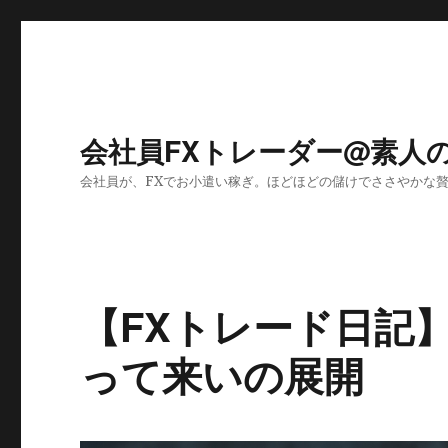
会社員FXトレーダー@素人
会社員が、FXでお小遣い稼ぎ。ほどほどの儲けでささやかな
【FXトレード日記】N
って来いの展開