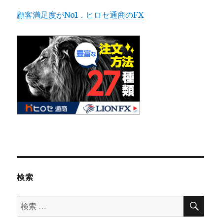
顧客満足度がNo1．ヒロセ通商のFX
検索
検
検
索
索