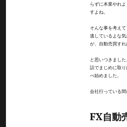
っ
らずに本業やれよ
た
すよね。
ら
か
し
そんな事を考えて
ト
逃しているよな気
レ
ー
が、自動売買すれ
ド
に
と思いつきました
挑
戦
話でまじめに取り
に
べ始めました。
会社行っている間
FX自動