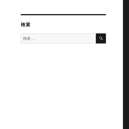
検索
け
検
検
索
索
対
象: