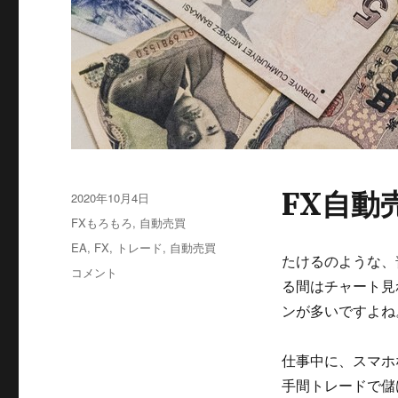
FX自動
投
2020年10月4日
稿
カ
FXもろもろ
,
自動売買
日:
テ
タ
EA
,
FX
,
トレード
,
自動売買
ゴ
たけるのような、
グ
FX
コメント
リ
る間はチャート見
自
ー
動
ンが多いですよね
売
買
仕事中に、スマホ
で
ほ
手間トレードで儲