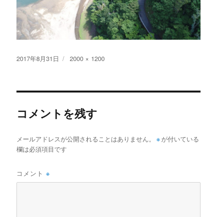
投
フ
2017年8月31日
2000 × 1200
稿
ル
日:
サ
イ
ズ
コメントを残す
メールアドレスが公開されることはありません。
※
が付いている
欄は必須項目です
コメント
※