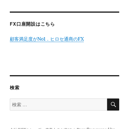
FX口座開設はこちら
顧客満足度がNo1．ヒロセ通商のFX
検索
検
検
索
索
対
象: