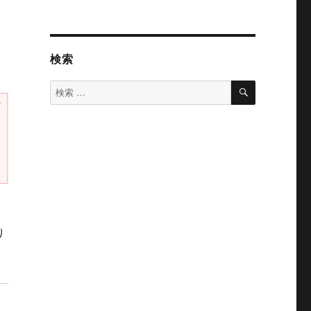
検索
検
検
索
索
対
象:
り