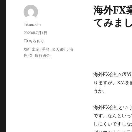
海外FX
てみま
投
takeru.drn
稿
投
2020年7月1日
者
稿
カ
FXもろもろ
日:
テ
タ
XM
,
出金
,
手順
,
楽天銀行
,
海
ゴ
グ
外FX
,
銀行送金
リ
ー
海外FX会社のXM
りますが、XMを
うか。
海外FX会社とい
です。なんといっ
しにくいですしな