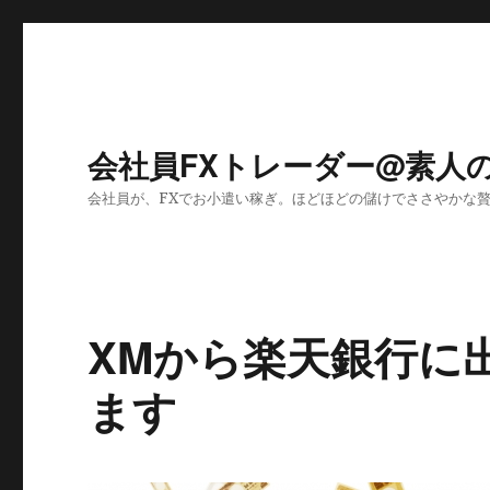
会社員FXトレーダー@素人
会社員が、FXでお小遣い稼ぎ。ほどほどの儲けでささやかな
XMから楽天銀行に
ます