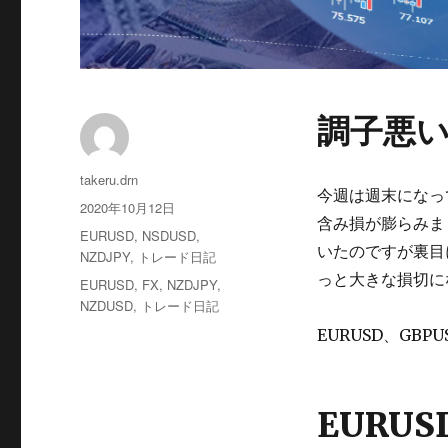
調子悪
投
takeru.drn
今週は週末になっ
稿
投
2020年10月12日
者
含み損が膨らみま
稿
カ
EURUSD
,
NSDUSD
,
日:
いたのですが裏目
テ
NZDJPY
,
トレード日記
ゴ
っと大きな損切に
タ
EURUSD
,
FX
,
NZDJPY
,
リ
グ
NZDUSD
,
トレード日記
ー
EURUSD、GB
EURUS