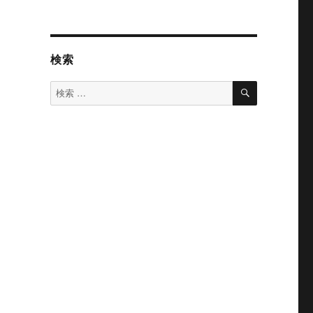
検索
検
検
索
索
対
象: