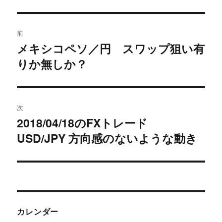
投
前
稿
メキシコペソ／円 スワップ狙い有
過
りか無しか？
去
ナ
の
ビ
投
稿:
ゲ
次
2018/04/18のFXトレード
次
ー
USD/JPY 方向感のないような動き
の
シ
投
稿:
ョ
ン
カレンダー