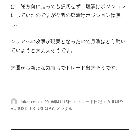
は、逆方向に走っても損切せず、塩漬けポジション
にしていたのですが今週の塩漬けポジションは無
し。
シリアへの攻撃が現実となったので月曜はどう動い
ていようと大丈夫そうです。
来週から新たな気持ちでトレード出来そうです。
投
投
カ
タ
takeru.drn
2018年4月15日
トレード日記
AUDJPY
,
稿
稿
テ
グ
AUDUSD
,
FX
,
USDJPY
,
メンタル
者
日:
ゴ
リ
ー