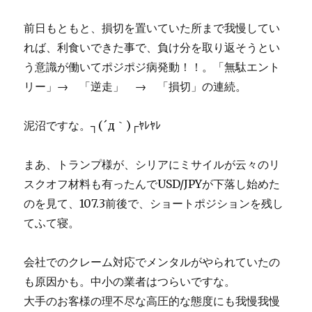
前日もともと、損切を置いていた所まで我慢してい
れば、利食いできた事で、負け分を取り返そうとい
う意識が働いてポジポジ病発動！！。「無駄エント
リー」→ 「逆走」 → 「損切」の連続。
泥沼ですな。┐(´д｀)┌ﾔﾚﾔﾚ
まあ、トランプ様が、シリアにミサイルが云々のリ
スクオフ材料も有ったんでUSD/JPYが下落し始めた
のを見て、107.3前後で、ショートポジションを残し
てふて寝。
会社でのクレーム対応でメンタルがやられていたの
も原因かも。中小の業者はつらいですな。
大手のお客様の理不尽な高圧的な態度にも我慢我慢